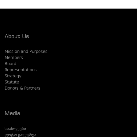
About Us
Mission and Purposes
Members
Board
Representations
Strategy
Statute
Donors & Partners
Media
სიახლეები
ფოტო გალერეა