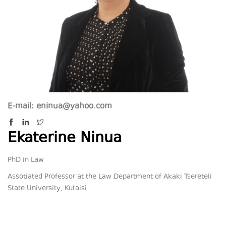
E-mail: eninua@yahoo.com
Ekaterine Ninua
PhD in Law
Assotiated Professor at the Law Department of Akaki Tsereteli
State University, Kutaisi