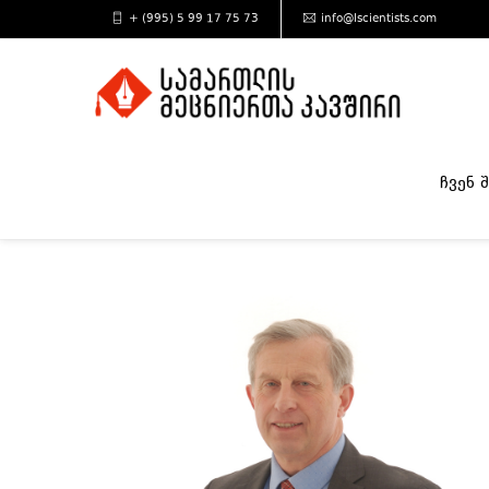
+ (995) 5 99 17 75 73
info@lscientists.com
ჩვენ 